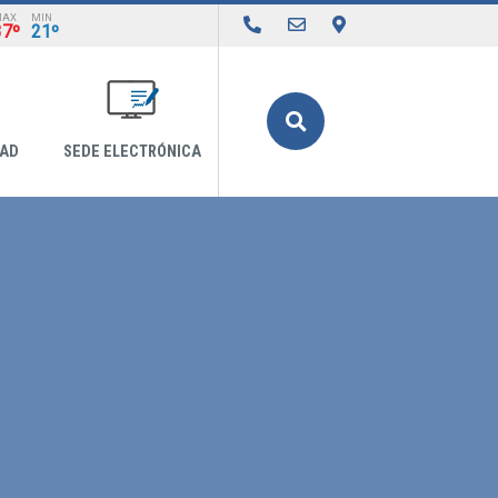
MAX
MIN
37º
21º
Buscar
DAD
SEDE ELECTRÓNICA