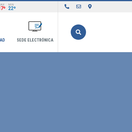
MAX
MIN
37º
22º
Buscar
DAD
SEDE ELECTRÓNICA