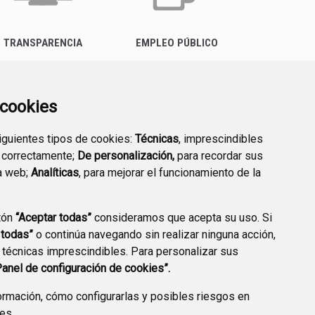
TRANSPARENCIA
EMPLEO PÚBLICO
a cookies
siguientes tipos de cookies:
Técnicas
, imprescindibles
 correctamente;
De personalización,
para recordar sus
a web;
Analíticas
, para mejorar el funcionamiento de la
tón
“Aceptar todas”
consideramos que acepta su uso. Si
 todas”
o continúa navegando sin realizar ninguna acción,
 técnicas imprescindibles. Para personalizar sus
AVISO LEGAL
POLÍTICA DE PRIVACIDAD
ACCESIBILIDAD
Panel de configuración de cookies”.
ENLACE EXTERNO A
rmación, cómo configurarlas y posibles riesgos en
ies
.