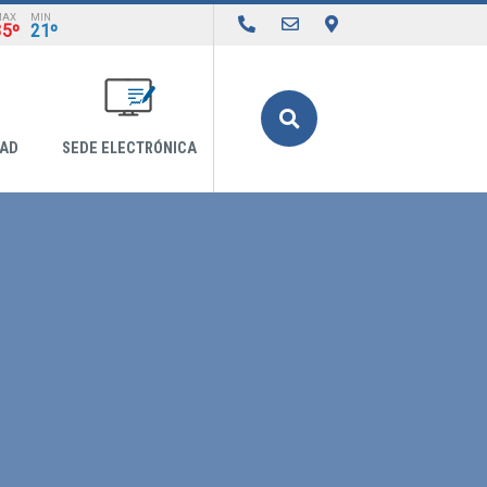
MAX
MIN
35º
21º
Buscar
DAD
SEDE ELECTRÓNICA