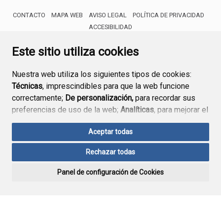
CONTACTO
MAPA WEB
AVISO LEGAL
POLÍTICA DE PRIVACIDAD
ACCESIBILIDAD
ENLACE EXTERNO AL CERTIFICA
Este sitio utiliza cookies
Nuestra web utiliza los siguientes tipos de cookies:
Técnicas
, imprescindibles para que la web funcione
correctamente;
De personalización,
para recordar sus
preferencias de uso de la web;
Analíticas
, para mejorar el
funcionamiento de la web y sus servicios.
Aceptar todas
Si acepta pulsando el botón
“Aceptar todas”
Rechazar todas
consideramos que acepta su uso. Si pulsa el botón
“Rechazar todas”
o continúa navegando sin realizar
Panel de configuración de Cookies
ninguna acción, se guardarán las cookies técnicas
imprescindibles. Para personalizar sus preferencias
acceda al
“Panel de configuración de cookies”.
Puede consultar más información, cómo configurarlas y