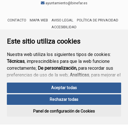
ayuntamiento@binefar.es
CONTACTO
MAPA WEB
AVISO LEGAL
POLÍTICA DE PRIVACIDAD
ACCESIBILIDAD
ENLACE EXTERNO AL CERTIFICA
Este sitio utiliza cookies
Nuestra web utiliza los siguientes tipos de cookies:
Técnicas
, imprescindibles para que la web funcione
correctamente;
De personalización,
para recordar sus
preferencias de uso de la web;
Analíticas
, para mejorar el
funcionamiento de la web y sus servicios.
Aceptar todas
Si acepta pulsando el botón
“Aceptar todas”
Rechazar todas
consideramos que acepta su uso. Si pulsa el botón
“Rechazar todas”
o continúa navegando sin realizar
Panel de configuración de Cookies
ninguna acción, se guardarán las cookies técnicas
imprescindibles. Para personalizar sus preferencias
acceda al
“Panel de configuración de cookies”.