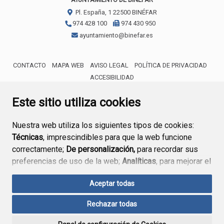
Pl. España, 1
22500
BINÉFAR
974 428 100
974 430 950
ayuntamiento@binefar.es
CONTACTO
MAPA WEB
AVISO LEGAL
POLÍTICA DE PRIVACIDAD
ACCESIBILIDAD
ENLACE EXTERNO AL CERTIFICA
Este sitio utiliza cookies
Nuestra web utiliza los siguientes tipos de cookies:
Técnicas
, imprescindibles para que la web funcione
correctamente;
De personalización,
para recordar sus
preferencias de uso de la web;
Analíticas
, para mejorar el
funcionamiento de la web y sus servicios.
Aceptar todas
Si acepta pulsando el botón
“Aceptar todas”
Rechazar todas
consideramos que acepta su uso. Si pulsa el botón
“Rechazar todas”
o continúa navegando sin realizar