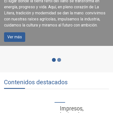
El lugar donde la tierra fértil del llano se transforma en
ciudadanía
energía, progreso y vida. Aquí, en pleno corazón de La
Litera, tradición y modernidad se dan la mano: convivimos
con nuestras raíces agrícolas, impulsamos la industria,
Accede a los servicios que se ofrecen a través de la
cuidamos la cultura y miramos al futuro con ambición.
página web del Ayuntamiento de Binéfar.
Ver más
Ver más
Contenidos destacados
Impresos,