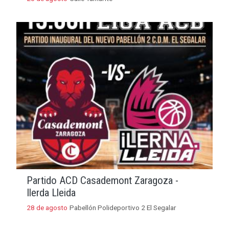
Partido ACD Casademont Zaragoza -
Ilerda Lleida
28 de agosto
Pabellón Polideportivo 2 El Segalar
Publicador RSS
Tablón de edictos
7/8/26 2:00
Tablón de anuncios - Ayuntamiento de Binéfar
Aviso subvención delegación Bienestar Social 2026