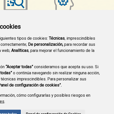
a cookies
TRANSPARENCIA
EMPLEO PÚBLICO
siguientes tipos de cookies:
Técnicas
, imprescindibles
 correctamente;
De personalización,
para recordar sus
a web;
Analíticas
, para mejorar el funcionamiento de la
tón
“Aceptar todas”
consideramos que acepta su uso. Si
 todas”
o continúa navegando sin realizar ninguna acción,
 técnicas imprescindibles. Para personalizar sus
Panel de configuración de cookies”.
rmación, cómo configurarlas y posibles riesgos en
ies
.
AVISO LEGAL
POLÍTICA DE PRIVACIDAD
ACCESIBILIDAD