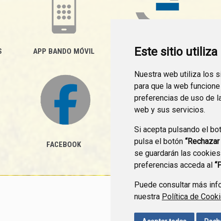
Este sitio utiliz
S
APP BANDO MÓVIL
FACTURA ELECTRÓNICA
(FACE)
Nuestra web utiliza los 
para que la web funcione
preferencias de uso de l
web y sus servicios.
Si acepta pulsando el bo
pulsa el botón
“Rechazar
FACEBOOK
se guardarán las cookies
preferencias acceda al
“
Puede consultar más info
nuestra
Política de Cook
CONTACTO
MAPA WEB