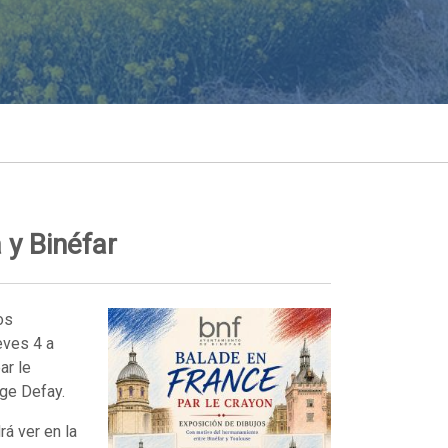
 y Binéfar
os
eves 4 a
ar le
rge Defay.
á ver en la