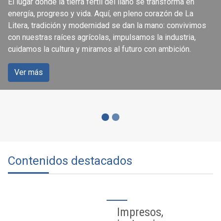
El lugar donde la tierra fértil del llano se transforma en
ciudadanía
energía, progreso y vida. Aquí, en pleno corazón de La
Litera, tradición y modernidad se dan la mano: convivimos
con nuestras raíces agrícolas, impulsamos la industria,
Accede a los servicios que se ofrecen a través de la
cuidamos la cultura y miramos al futuro con ambición.
página web del Ayuntamiento de Binéfar.
Ver más
Ver más
Contenidos destacados
Impresos,