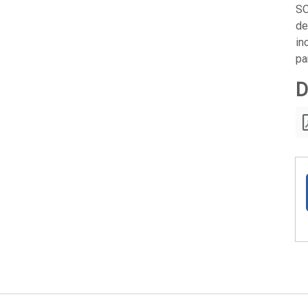
SO
de
in
pa
D