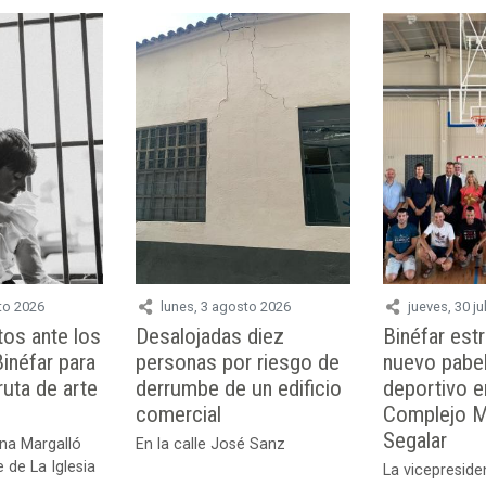
to 2026
lunes, 3 agosto 2026
jueves, 30 ju
os ante los
Desalojadas diez
Binéfar est
inéfar para
personas por riesgo de
nuevo pabel
ruta de arte
derrumbe de un edificio
deportivo e
comercial
Complejo Mu
Segalar
ena Margalló
En la calle José Sanz
e de La Iglesia
La vicepreside