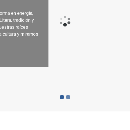
sforma en energía,
udadanía
itera, tradición y
uestras raíces
a cultura y miramos
s de la página web