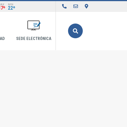
MAX
MIN
37º
22º
Buscar
DAD
SEDE ELECTRÓNICA