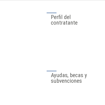
_Agenda Urbana
Binéfar 2030
Portet-sur-
Garonne,
nuestra villa
hermanada