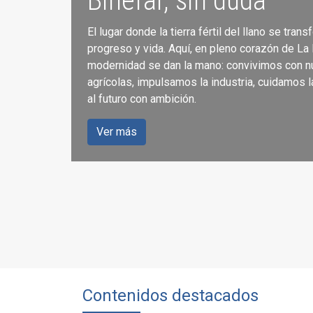
Binéfar, sin duda
El lugar donde la tierra fértil del llano se tran
Servicios para la ci
progreso y vida. Aquí, en pleno corazón de La L
modernidad se dan la mano: convivimos con n
agrícolas, impulsamos la industria, cuidamos l
Accede a los servicios que se ofrecen a travé
al futuro con ambición.
del Ayuntamiento de Binéfar.
Ver más
Ver más
Contenidos destacados