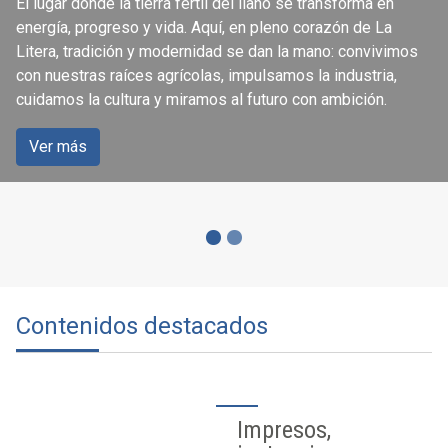
El lugar donde la tierra fértil del llano se transforma en
ciudadanía
energía, progreso y vida. Aquí, en pleno corazón de La
Litera, tradición y modernidad se dan la mano: convivimos
con nuestras raíces agrícolas, impulsamos la industria,
Accede a los servicios que se ofrecen a través de la
cuidamos la cultura y miramos al futuro con ambición.
página web del Ayuntamiento de Binéfar.
Ver más
Ver más
Contenidos destacados
Impresos,