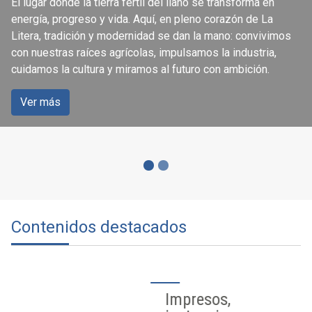
El lugar donde la tierra fértil del llano se transforma en
ciudadanía
energía, progreso y vida. Aquí, en pleno corazón de La
Litera, tradición y modernidad se dan la mano: convivimos
con nuestras raíces agrícolas, impulsamos la industria,
Accede a los servicios que se ofrecen a través de la
cuidamos la cultura y miramos al futuro con ambición.
página web del Ayuntamiento de Binéfar.
Ver más
Ver más
Contenidos destacados
Impresos,