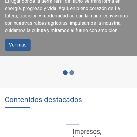
El lugar donde la tierra fértil del llano se transforma en
ciudadanía
energía, progreso y vida. Aquí, en pleno corazón de La
Litera, tradición y modernidad se dan la mano: convivimos
con nuestras raíces agrícolas, impulsamos la industria,
Accede a los servicios que se ofrecen a través de la
cuidamos la cultura y miramos al futuro con ambición.
página web del Ayuntamiento de Binéfar.
Ver más
Ver más
Contenidos destacados
Impresos,