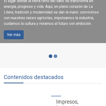
El lugar donde la tierra fértil del llano se transforma en
ciudadanía
energía, progreso y vida. Aquí, en pleno corazón de La
Litera, tradición y modernidad se dan la mano: convivimos
con nuestras raíces agrícolas, impulsamos la industria,
Accede a los servicios que se ofrecen a través de la
cuidamos la cultura y miramos al futuro con ambición.
página web del Ayuntamiento de Binéfar.
Ver más
Ver más
Contenidos destacados
Impresos,