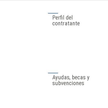
_Agenda Urbana
Binéfar 2030
Portet-sur-
Garonne,
nuestra villa
hermanada