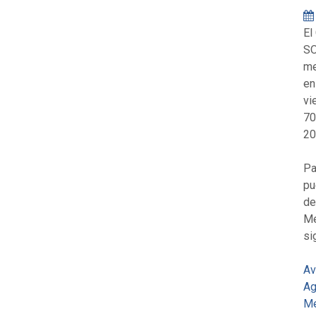
El
SO
me
en
vi
70
20
Pa
pu
de
Me
si
Av
Ag
Me