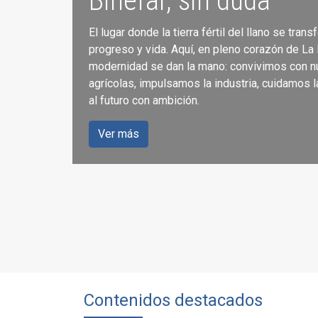
Binéfar, sin duda
El lugar donde la tierra fértil del llano se tran
Servicios para la ci
progreso y vida. Aquí, en pleno corazón de La L
modernidad se dan la mano: convivimos con n
agrícolas, impulsamos la industria, cuidamos l
Accede a los servicios que se ofrecen a travé
al futuro con ambición.
del Ayuntamiento de Binéfar.
Ver más
Ver más
Contenidos destacados