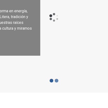
sforma en energía,
udadanía
itera, tradición y
uestras raíces
a cultura y miramos
s de la página web