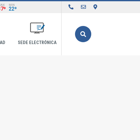
MAX
MIN
37º
22º
Buscar
DAD
SEDE ELECTRÓNICA