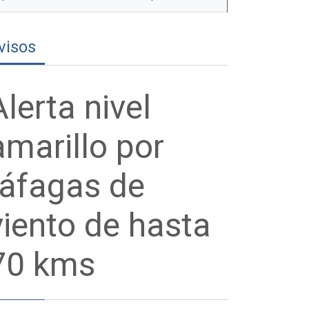
visos
Alerta nivel
amarillo por
ráfagas de
viento de hasta
70 kms