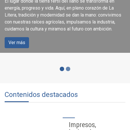
El lugar donde la tierra fértil del llano se transforma en
ciudadanía
energía, progreso y vida. Aquí, en pleno corazón de La
Litera, tradición y modernidad se dan la mano: convivimos
con nuestras raíces agrícolas, impulsamos la industria,
Accede a los servicios que se ofrecen a través de la
cuidamos la cultura y miramos al futuro con ambición.
página web del Ayuntamiento de Binéfar.
Ver más
Ver más
Contenidos destacados
Impresos,