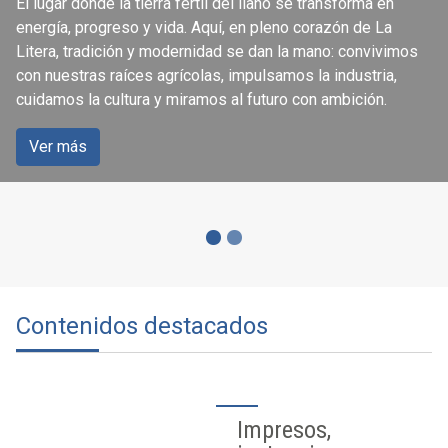
El lugar donde la tierra fértil del llano se transforma en
ciudadanía
energía, progreso y vida. Aquí, en pleno corazón de La
Litera, tradición y modernidad se dan la mano: convivimos
con nuestras raíces agrícolas, impulsamos la industria,
Accede a los servicios que se ofrecen a través de la
cuidamos la cultura y miramos al futuro con ambición.
página web del Ayuntamiento de Binéfar.
Ver más
Ver más
Contenidos destacados
Impresos,