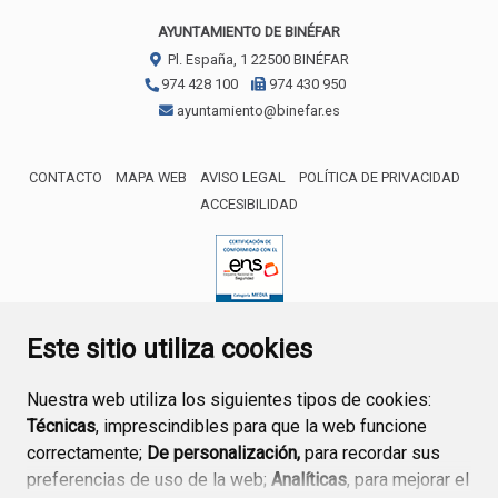
AYUNTAMIENTO DE BINÉFAR
Pl. España, 1
22500
BINÉFAR
974 428 100
974 430 950
ayuntamiento@binefar.es
CONTACTO
MAPA WEB
AVISO LEGAL
POLÍTICA DE PRIVACIDAD
ACCESIBILIDAD
ENLACE EXTERNO AL CERTIFICA
Este sitio utiliza cookies
Nuestra web utiliza los siguientes tipos de cookies:
Técnicas
, imprescindibles para que la web funcione
correctamente;
De personalización,
para recordar sus
preferencias de uso de la web;
Analíticas
, para mejorar el