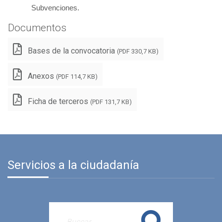
Subvenciones.
Documentos
Bases de la convocatoria
(PDF 330,7 KB)
Anexos
(PDF 114,7 KB)
Ficha de terceros
(PDF 131,7 KB)
Servicios a la ciudadanía
Buscar