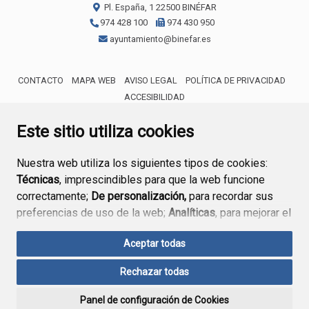
Pl. España, 1
22500
BINÉFAR
974 428 100
974 430 950
ayuntamiento@binefar.es
CONTACTO
MAPA WEB
AVISO LEGAL
POLÍTICA DE PRIVACIDAD
ACCESIBILIDAD
ENLACE EXTERNO AL CERTIFICA
Este sitio utiliza cookies
Nuestra web utiliza los siguientes tipos de cookies:
Técnicas
, imprescindibles para que la web funcione
correctamente;
De personalización,
para recordar sus
preferencias de uso de la web;
Analíticas
, para mejorar el
funcionamiento de la web y sus servicios.
Aceptar todas
Si acepta pulsando el botón
“Aceptar todas”
Rechazar todas
consideramos que acepta su uso. Si pulsa el botón
“Rechazar todas”
o continúa navegando sin realizar
Panel de configuración de Cookies
ninguna acción, se guardarán las cookies técnicas