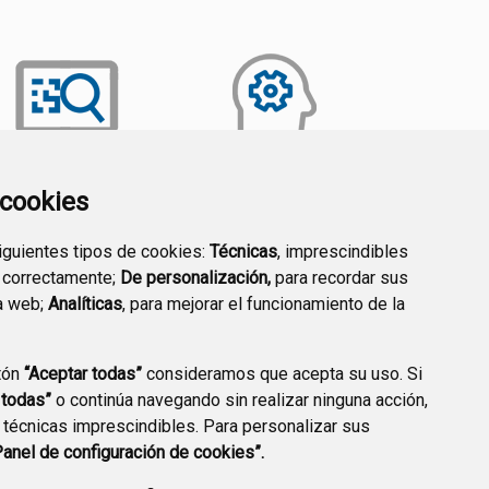
a cookies
TRANSPARENCIA
EMPLEO PÚBLICO
siguientes tipos de cookies:
Técnicas
, imprescindibles
 correctamente;
De personalización,
para recordar sus
a web;
Analíticas
, para mejorar el funcionamiento de la
tón
“Aceptar todas”
consideramos que acepta su uso. Si
 todas”
o continúa navegando sin realizar ninguna acción,
 técnicas imprescindibles. Para personalizar sus
Panel de configuración de cookies”.