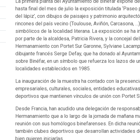
La primera planta del Ayuntamiento de Binéfar expone d
hasta final del mes de julio la exposición titulada ‘Paseo 
del lápiz’, con dibujos de paisajes y patrimonio arquitect
rincones del país vecino (Toulouse, Aviñón, Carcasona, …)
simbólicos de la localidad literana. La exposición se ha 
por parte de la alcaldesa, Patricia Rivera, y la concejal d
Hermanamiento con Portet Sur Garonne, Sylviane Lacamp
dibujante francés Serge Defay, que ha donado al Ayuntam
sobre Binéfar, en un símbolo que refuerza los lazos de 
localidades establecidos en 1985.
La inauguración de la muestra ha contado con la presenc
empresariales, culturales, sociales, entidades educativa
deportivos que mantienen vínculos de unión con Portet 
Desde Francia, han acudido una delegación de responsab
Hermanamiento que a lo largo de la jornada de mañana m
reunión con sus homólogos binefarenses. En dicha reunió
también clubes deportivos que desarrollan actividades 
bien quieren iniciarlas.