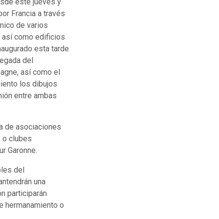
esde este jueves y
por Francia a través
ónico de varios
 así como edificios
inaugurado esta tarde
elegada del
agne, así como el
iento los dibujos
unión entre ambas
ia de asociaciones
s o clubes
Sur Garonne.
les del
antendrán una
n participarán
de hermanamiento o