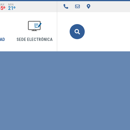
MAX
MIN
35º
21º
Buscar
DAD
SEDE ELECTRÓNICA