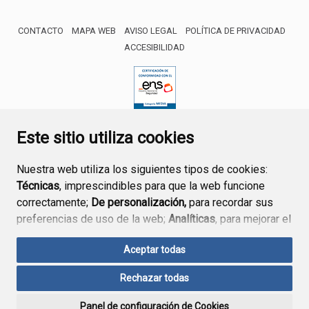
CONTACTO
MAPA WEB
AVISO LEGAL
POLÍTICA DE PRIVACIDAD
ACCESIBILIDAD
ENLACE EXTERNO AL CERTIFICA
Este sitio utiliza cookies
Nuestra web utiliza los siguientes tipos de cookies:
Técnicas
, imprescindibles para que la web funcione
correctamente;
De personalización,
para recordar sus
preferencias de uso de la web;
Analíticas
, para mejorar el
funcionamiento de la web y sus servicios.
Aceptar todas
Si acepta pulsando el botón
“Aceptar todas”
Rechazar todas
consideramos que acepta su uso. Si pulsa el botón
“Rechazar todas”
o continúa navegando sin realizar
Panel de configuración de Cookies