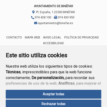
AYUNTAMIENTO DE BINÉFAR
Pl. España, 1
22500
BINÉFAR
974 428 100
974 430 950
ayuntamiento@binefar.es
CONTACTO
MAPA WEB
AVISO LEGAL
POLÍTICA DE PRIVACIDAD
ACCESIBILIDAD
ENLACE EXTERNO AL CERTIFICA
Este sitio utiliza cookies
Nuestra web utiliza los siguientes tipos de cookies:
Técnicas
, imprescindibles para que la web funcione
correctamente;
De personalización,
para recordar sus
preferencias de uso de la web;
Analíticas
, para mejorar el
funcionamiento de la web y sus servicios.
Aceptar todas
Si acepta pulsando el botón
“Aceptar todas”
Rechazar todas
consideramos que acepta su uso. Si pulsa el botón