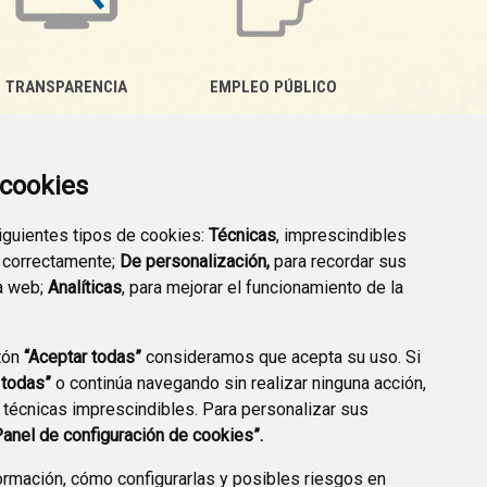
TRANSPARENCIA
EMPLEO PÚBLICO
a cookies
siguientes tipos de cookies:
Técnicas
, imprescindibles
 correctamente;
De personalización,
para recordar sus
a web;
Analíticas
, para mejorar el funcionamiento de la
tón
“Aceptar todas”
consideramos que acepta su uso. Si
 todas”
o continúa navegando sin realizar ninguna acción,
 técnicas imprescindibles. Para personalizar sus
AVISO LEGAL
POLÍTICA DE PRIVACIDAD
ACCESIBILIDAD
Panel de configuración de cookies”.
ENLACE EXTERNO A
rmación, cómo configurarlas y posibles riesgos en