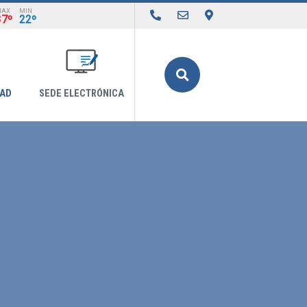
MAX
MIN
37º
22º
Buscar
DAD
SEDE ELECTRÓNICA