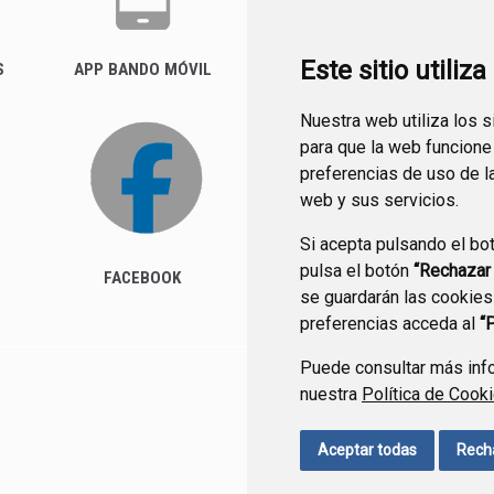
Este sitio utiliz
S
APP BANDO MÓVIL
FACTURA ELECTRÓNICA
(FACE)
Nuestra web utiliza los 
para que la web funcione
preferencias de uso de l
web y sus servicios.
Si acepta pulsando el bo
pulsa el botón
“Rechazar
FACEBOOK
se guardarán las cookies
preferencias acceda al
“
Puede consultar más info
nuestra
Política de Cook
CONTACTO
MAPA WEB
Aceptar todas
Rech