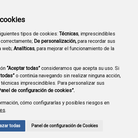
a cookies
TRANSPARENCIA
EMPLEO PÚBLICO
siguientes tipos de cookies:
Técnicas
, imprescindibles
 correctamente;
De personalización,
para recordar sus
a web;
Analíticas
, para mejorar el funcionamiento de la
tón
“Aceptar todas”
consideramos que acepta su uso. Si
 todas”
o continúa navegando sin realizar ninguna acción,
 técnicas imprescindibles. Para personalizar sus
Panel de configuración de cookies”.
rmación, cómo configurarlas y posibles riesgos en
ies
.
AVISO LEGAL
POLÍTICA DE PRIVACIDAD
ACCESIBILIDAD
azar todas
Panel de configuración de Cookies
ENLACE EXTERNO A