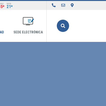
MAX
MIN
35º
21º
Buscar
DAD
SEDE ELECTRÓNICA