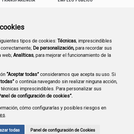
TRANSPARENCIA
EMPLEO PÚBLICO
a cookies
siguientes tipos de cookies:
Técnicas
, imprescindibles
 correctamente;
De personalización,
para recordar sus
a web;
Analíticas
, para mejorar el funcionamiento de la
tón
“Aceptar todas”
consideramos que acepta su uso. Si
 todas”
o continúa navegando sin realizar ninguna acción,
 técnicas imprescindibles. Para personalizar sus
AVISO LEGAL
POLÍTICA DE PRIVACIDAD
ACCESIBILIDAD
Panel de configuración de cookies”.
ENLACE EXTERNO A
rmación, cómo configurarlas y posibles riesgos en
ies
.
azar todas
Panel de configuración de Cookies