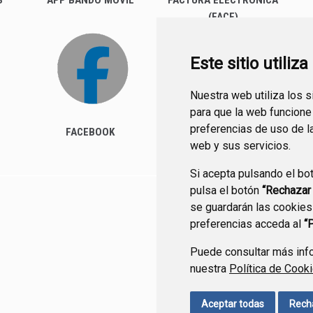
S
APP BANDO MÓVIL
FACTURA ELECTRÓNICA
(FACE)
Este sitio utiliz
Nuestra web utiliza los 
para que la web funcione
preferencias de uso de l
FACEBOOK
web y sus servicios.
Si acepta pulsando el bo
pulsa el botón
“Rechazar
se guardarán las cookies
CONTACTO
MAPA WEB
preferencias acceda al
“
Puede consultar más info
nuestra
Política de Cook
Aceptar todas
Rech