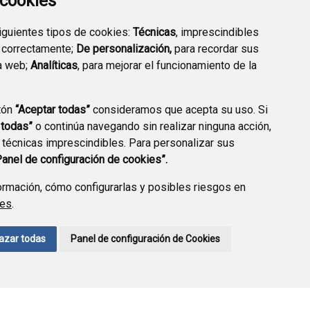
a cookies
TRANSPARENCIA
EMPLEO PÚBLICO
siguientes tipos de cookies:
Técnicas
, imprescindibles
 correctamente;
De personalización,
para recordar sus
a web;
Analíticas
, para mejorar el funcionamiento de la
tón
“Aceptar todas”
consideramos que acepta su uso. Si
 todas”
o continúa navegando sin realizar ninguna acción,
 técnicas imprescindibles. Para personalizar sus
Panel de configuración de cookies”.
rmación, cómo configurarlas y posibles riesgos en
ies
.
AVISO LEGAL
POLÍTICA DE PRIVACIDAD
ACCESIBILIDAD
azar todas
Panel de configuración de Cookies
ENLACE EXTERNO A