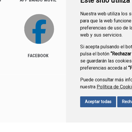
Este sitio utiliz
S
APP BANDO MÓVIL
FACTURA ELECTRÓNICA
(FACE)
Nuestra web utiliza los 
para que la web funcione
preferencias de uso de l
web y sus servicios.
Si acepta pulsando el bo
pulsa el botón
“Rechazar
FACEBOOK
se guardarán las cookies
preferencias acceda al
“
Puede consultar más info
nuestra
Política de Cook
CONTACTO
MAPA WEB
Aceptar todas
Rech