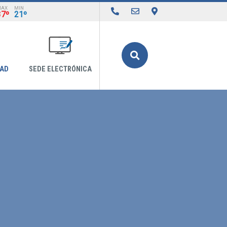
MAX
MIN
37º
21º
Buscar
DAD
SEDE ELECTRÓNICA