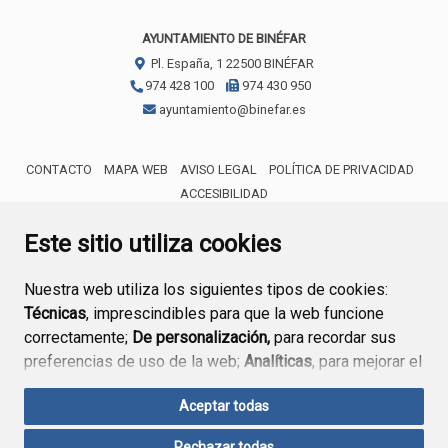
AYUNTAMIENTO DE BINÉFAR
Pl. España, 1
22500
BINÉFAR
974 428 100
974 430 950
ayuntamiento@binefar.es
CONTACTO
MAPA WEB
AVISO LEGAL
POLÍTICA DE PRIVACIDAD
ACCESIBILIDAD
ENLACE EXTERNO AL CERTIFICA
Este sitio utiliza cookies
Nuestra web utiliza los siguientes tipos de cookies:
Técnicas
, imprescindibles para que la web funcione
correctamente;
De personalización,
para recordar sus
preferencias de uso de la web;
Analíticas
, para mejorar el
funcionamiento de la web y sus servicios.
Aceptar todas
Si acepta pulsando el botón
“Aceptar todas”
Rechazar todas