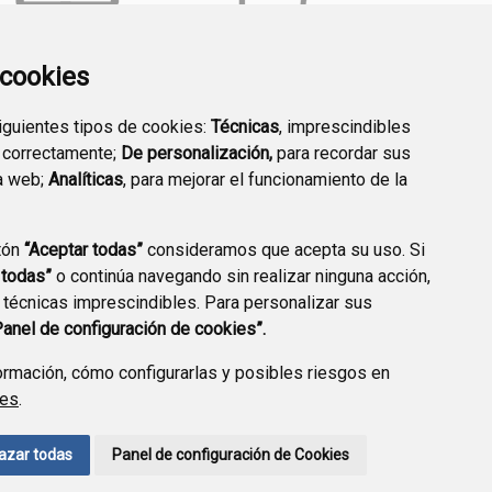
a cookies
TRANSPARENCIA
EMPLEO PÚBLICO
siguientes tipos de cookies:
Técnicas
, imprescindibles
 correctamente;
De personalización,
para recordar sus
a web;
Analíticas
, para mejorar el funcionamiento de la
tón
“Aceptar todas”
consideramos que acepta su uso. Si
 todas”
o continúa navegando sin realizar ninguna acción,
 técnicas imprescindibles. Para personalizar sus
Panel de configuración de cookies”.
rmación, cómo configurarlas y posibles riesgos en
ies
.
AVISO LEGAL
POLÍTICA DE PRIVACIDAD
ACCESIBILIDAD
azar todas
Panel de configuración de Cookies
ENLACE EXTERNO A