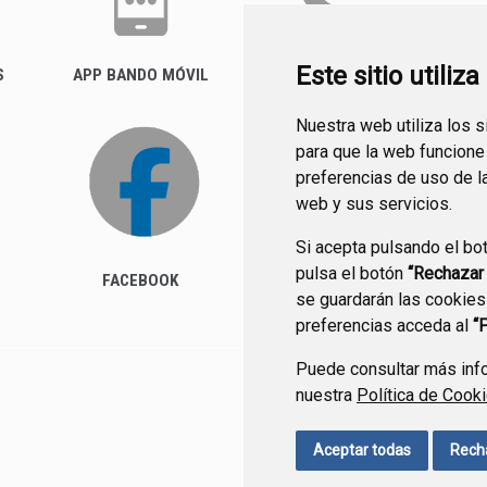
Este sitio utiliz
S
APP BANDO MÓVIL
FACTURA ELECTRÓNICA
(FACE)
Nuestra web utiliza los 
para que la web funcione
preferencias de uso de l
web y sus servicios.
Si acepta pulsando el bo
pulsa el botón
“Rechazar
FACEBOOK
se guardarán las cookies
preferencias acceda al
“
Puede consultar más info
nuestra
Política de Cook
CONTACTO
MAPA WEB
Aceptar todas
Rech