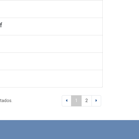
f
ltados.
1
2