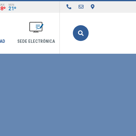
MAX
MIN
38º
21º
Buscar
DAD
SEDE ELECTRÓNICA