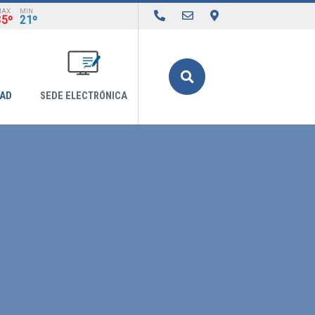
MAX
MIN
35º
21º
Buscar
DAD
SEDE ELECTRÓNICA