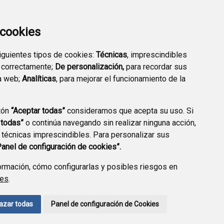
a cookies
TRANSPARENCIA
EMPLEO PÚBLICO
siguientes tipos de cookies:
Técnicas
, imprescindibles
 correctamente;
De personalización,
para recordar sus
a web;
Analíticas
, para mejorar el funcionamiento de la
tón
“Aceptar todas”
consideramos que acepta su uso. Si
 todas”
o continúa navegando sin realizar ninguna acción,
 técnicas imprescindibles. Para personalizar sus
Panel de configuración de cookies”.
rmación, cómo configurarlas y posibles riesgos en
ies
.
AVISO LEGAL
POLÍTICA DE PRIVACIDAD
ACCESIBILIDAD
azar todas
Panel de configuración de Cookies
ENLACE EXTERNO A