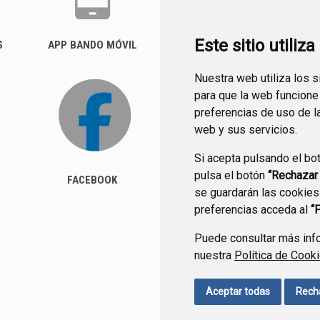
Este sitio utiliz
S
APP BANDO MÓVIL
FACTURA ELECTRÓNICA
(FACE)
Nuestra web utiliza los 
para que la web funcione
preferencias de uso de l
web y sus servicios.
Si acepta pulsando el bo
pulsa el botón
“Rechazar
FACEBOOK
se guardarán las cookies
preferencias acceda al
“
Puede consultar más info
nuestra
Política de Cook
CONTACTO
MAPA WEB
Aceptar todas
Rech