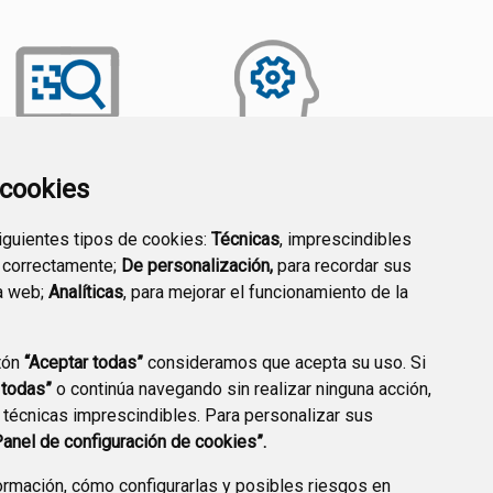
a cookies
TRANSPARENCIA
EMPLEO PÚBLICO
siguientes tipos de cookies:
Técnicas
, imprescindibles
 correctamente;
De personalización,
para recordar sus
a web;
Analíticas
, para mejorar el funcionamiento de la
tón
“Aceptar todas”
consideramos que acepta su uso. Si
 todas”
o continúa navegando sin realizar ninguna acción,
 técnicas imprescindibles. Para personalizar sus
Panel de configuración de cookies”.
rmación, cómo configurarlas y posibles riesgos en