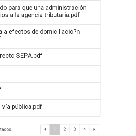
ado para que una administración
os a la agencia tributaria.pdf
 a efectos de domiciliacio?n
f
irecto SEPA.pdf
f
 vía pública.pdf
ltados.
1
2
3
4