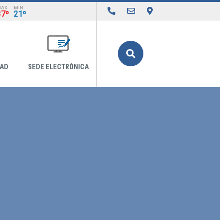
MAX
MIN
37º
21º
Buscar
DAD
SEDE ELECTRÓNICA