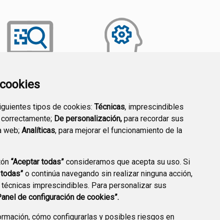
a cookies
TRANSPARENCIA
EMPLEO PÚBLICO
siguientes tipos de cookies:
Técnicas
, imprescindibles
 correctamente;
De personalización,
para recordar sus
a web;
Analíticas
, para mejorar el funcionamiento de la
tón
“Aceptar todas”
consideramos que acepta su uso. Si
 todas”
o continúa navegando sin realizar ninguna acción,
 técnicas imprescindibles. Para personalizar sus
Panel de configuración de cookies”.
rmación, cómo configurarlas y posibles riesgos en