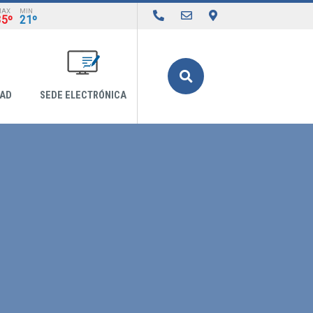
MAX
MIN
35º
21º
Buscar
DAD
SEDE ELECTRÓNICA