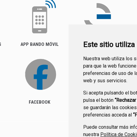
Este sitio utiliz
S
APP BANDO MÓVIL
FACTURA ELECTRÓNICA
(FACE)
Nuestra web utiliza los 
para que la web funcione
preferencias de uso de l
web y sus servicios.
Si acepta pulsando el bo
pulsa el botón
“Rechazar
FACEBOOK
se guardarán las cookies
preferencias acceda al
“
Puede consultar más info
nuestra
Política de Cook