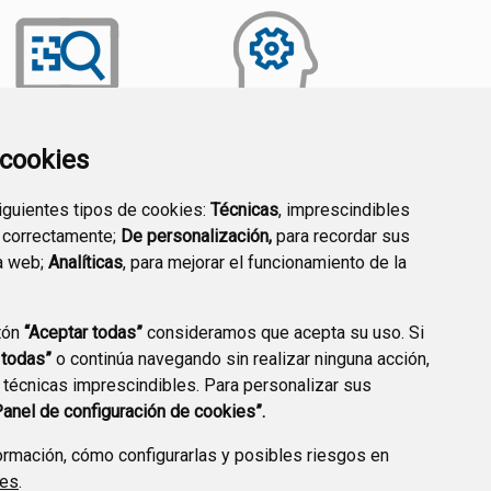
a cookies
TRANSPARENCIA
EMPLEO PÚBLICO
siguientes tipos de cookies:
Técnicas
, imprescindibles
 correctamente;
De personalización,
para recordar sus
a web;
Analíticas
, para mejorar el funcionamiento de la
tón
“Aceptar todas”
consideramos que acepta su uso. Si
 todas”
o continúa navegando sin realizar ninguna acción,
 técnicas imprescindibles. Para personalizar sus
Panel de configuración de cookies”.
rmación, cómo configurarlas y posibles riesgos en
ies
.