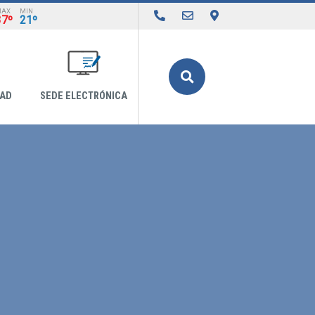
MAX
MIN
37º
21º
Buscar
DAD
SEDE ELECTRÓNICA