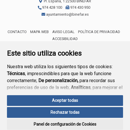
Pl. España, 1
22500
BINÉFAR
974 428 100
974 430 950
ayuntamiento@binefar.es
CONTACTO
MAPA WEB
AVISO LEGAL
POLÍTICA DE PRIVACIDAD
ACCESIBILIDAD
ENLACE EXTERNO AL CERTIFICA
Este sitio utiliza cookies
Nuestra web utiliza los siguientes tipos de cookies:
Técnicas
, imprescindibles para que la web funcione
correctamente;
De personalización,
para recordar sus
preferencias de uso de la web;
Analíticas
, para mejorar el
funcionamiento de la web y sus servicios.
Aceptar todas
Si acepta pulsando el botón
“Aceptar todas”
Rechazar todas
consideramos que acepta su uso. Si pulsa el botón
“Rechazar todas”
o continúa navegando sin realizar
Panel de configuración de Cookies
ninguna acción, se guardarán las cookies técnicas