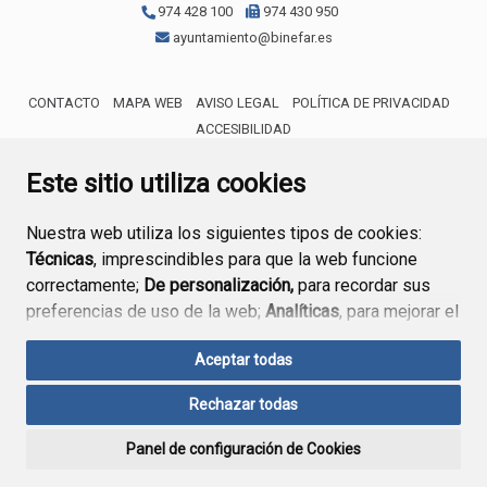
974 428 100
974 430 950
ayuntamiento@binefar.es
CONTACTO
MAPA WEB
AVISO LEGAL
POLÍTICA DE PRIVACIDAD
ACCESIBILIDAD
ENLACE EXTERNO AL CERTIFICA
Este sitio utiliza cookies
Nuestra web utiliza los siguientes tipos de cookies:
Técnicas
, imprescindibles para que la web funcione
correctamente;
De personalización,
para recordar sus
preferencias de uso de la web;
Analíticas
, para mejorar el
funcionamiento de la web y sus servicios.
Aceptar todas
Si acepta pulsando el botón
“Aceptar todas”
Rechazar todas
consideramos que acepta su uso. Si pulsa el botón
“Rechazar todas”
o continúa navegando sin realizar
Panel de configuración de Cookies
ninguna acción, se guardarán las cookies técnicas
imprescindibles. Para personalizar sus preferencias