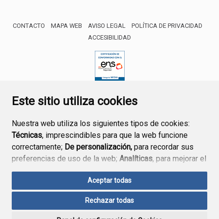
CONTACTO
MAPA WEB
AVISO LEGAL
POLÍTICA DE PRIVACIDAD
ACCESIBILIDAD
ENLACE EXTERNO AL CERTIFICA
Este sitio utiliza cookies
Nuestra web utiliza los siguientes tipos de cookies:
Técnicas
, imprescindibles para que la web funcione
correctamente;
De personalización,
para recordar sus
preferencias de uso de la web;
Analíticas
, para mejorar el
funcionamiento de la web y sus servicios.
Aceptar todas
Si acepta pulsando el botón
“Aceptar todas”
Rechazar todas
consideramos que acepta su uso. Si pulsa el botón
“Rechazar todas”
o continúa navegando sin realizar