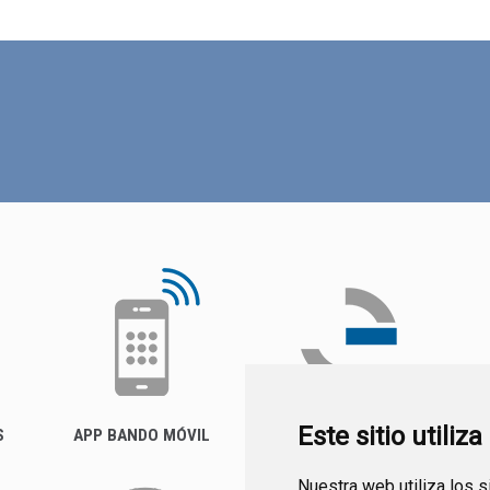
Este sitio utiliz
S
APP BANDO MÓVIL
FACTURA ELECTRÓNICA
(FACE)
Nuestra web utiliza los 