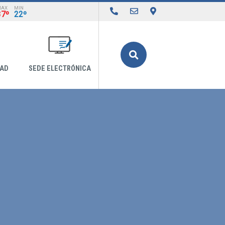
MAX
MIN
37º
22º
Buscar
DAD
SEDE ELECTRÓNICA