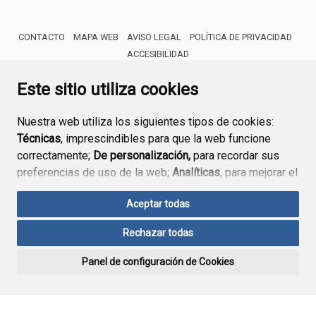
CONTACTO
MAPA WEB
AVISO LEGAL
POLÍTICA DE PRIVACIDAD
ACCESIBILIDAD
ENLACE EXTERNO AL CERTIFICA
Este sitio utiliza cookies
Nuestra web utiliza los siguientes tipos de cookies:
Técnicas
, imprescindibles para que la web funcione
correctamente;
De personalización,
para recordar sus
preferencias de uso de la web;
Analíticas
, para mejorar el
funcionamiento de la web y sus servicios.
Aceptar todas
Si acepta pulsando el botón
“Aceptar todas”
Rechazar todas
consideramos que acepta su uso. Si pulsa el botón
“Rechazar todas”
o continúa navegando sin realizar
Panel de configuración de Cookies
ninguna acción, se guardarán las cookies técnicas
imprescindibles. Para personalizar sus preferencias
acceda al
“Panel de configuración de cookies”.