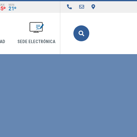
MAX
MIN
35º
21º
Buscar
DAD
SEDE ELECTRÓNICA