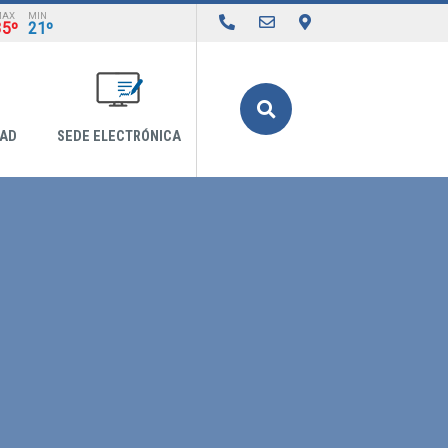
MAX
MIN
35º
21º
Buscar
DAD
SEDE ELECTRÓNICA