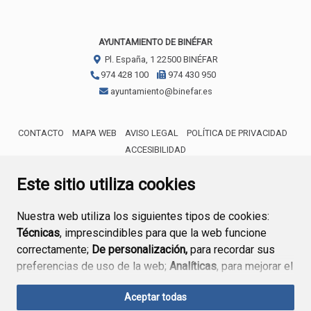
AYUNTAMIENTO DE BINÉFAR
Pl. España, 1
22500
BINÉFAR
974 428 100
974 430 950
ayuntamiento@binefar.es
CONTACTO
MAPA WEB
AVISO LEGAL
POLÍTICA DE PRIVACIDAD
ACCESIBILIDAD
ENLACE EXTERNO AL CERTIFICA
Este sitio utiliza cookies
Nuestra web utiliza los siguientes tipos de cookies:
Técnicas
, imprescindibles para que la web funcione
correctamente;
De personalización,
para recordar sus
preferencias de uso de la web;
Analíticas
, para mejorar el
funcionamiento de la web y sus servicios.
Aceptar todas
Si acepta pulsando el botón
“Aceptar todas”