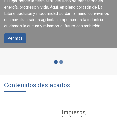
El lugar donde la tierra fértil del llano se transforma en
ciudadanía
energía, progreso y vida. Aquí, en pleno corazón de La
Litera, tradición y modernidad se dan la mano: convivimos
con nuestras raíces agrícolas, impulsamos la industria,
Accede a los servicios que se ofrecen a través de la
cuidamos la cultura y miramos al futuro con ambición.
página web del Ayuntamiento de Binéfar.
Ver más
Ver más
Contenidos destacados
Impresos,